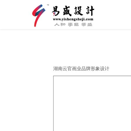
湖南云官画业品牌形象设计